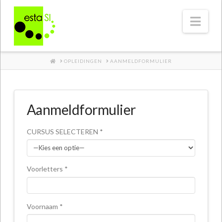
Nav
HOME
OPLEIDINGEN
AANMELDFORMULIER
Aanmeldformulier
CURSUS SELECTEREN *
Voorletters *
Voornaam *