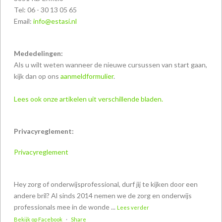
Tel: 06 - 30 13 05 65
Email:
info@estasi.nl
Mededelingen:
Als u wilt weten wanneer de nieuwe cursussen van start gaan,
kijk dan op ons
aanmeldformulier
.
Lees ook onze artikelen uit verschillende bladen.
Privacyreglement:
Privacyreglement
Hey zorg of onderwijsprofessional, durf jij te kijken door een
andere bril? Al sinds 2014 nemen we de zorg en onderwijs
professionals mee in de wonde
...
Lees verder
Bekijk op Facebook
·
Share